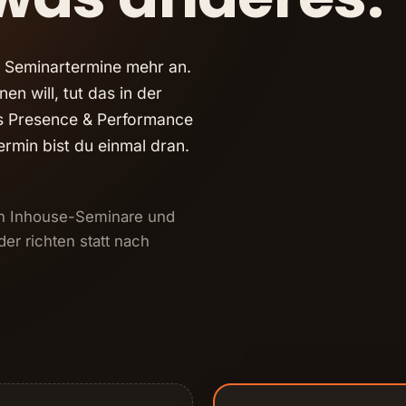
ifikat 
eitbild"
n Seminartermine mehr an.
en will, tut das in der
telling Camp
es Presence & Performance
rsives 
nis
ermin bist du einmal dran.
in Inhouse-Seminare und
er richten statt nach