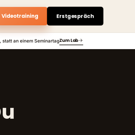
Videotraining
Erstgespräch
Zum Lab
 statt an einem Seminartag
 
Du
b