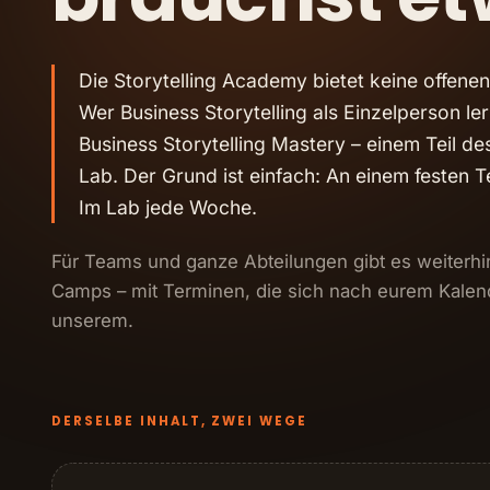
Führung
mit IHK Zert
"Führungsl
Die Storytelling Academy bietet keine offene
Wer Business Storytelling als Einzelperson lern
🆕 Story
Business Storytelling Mastery – einem Teil d
Unser imme
Teamerleb
Lab. Der Grund ist einfach: An einem festen T
Im Lab jede Woche.
Für Teams und ganze Abteilungen gibt es weiterh
Camps – mit Terminen, die sich nach eurem Kalend
unserem.
DERSELBE INHALT, ZWEI WEGE