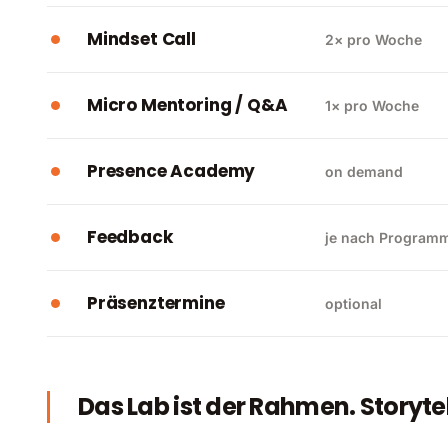
Mindset Call
2× pro Woche
Micro Mentoring / Q&A
1× pro Woche
Presence Academy
on demand
Feedback
je nach Program
Präsenztermine
optional
Das Lab ist der Rahmen. Storytel