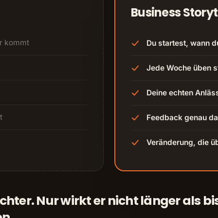
Business Storyt
er kommt
Du startest, wann d
Jede Woche üben st
Deine echten Anläs
t
Feedback genau dan
Veränderung, die ü
hter. Nur wirkt er nicht länger als bi
on.